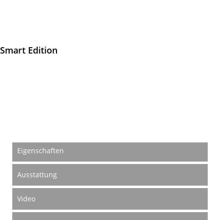
Smart Edition
Hier bekommen Sie genau das, was Sie von Ihrem Traum-Boot
erwarten! Die Smart Edition beinhaltet die am häufigsten
gewählten Optionen unserer Kunden. Des Weiteren sparen Sie
durchschnittlich ca. 10 % gegenüber dem Einzelkauf.
Eigenschaften
Ausstattung
Video