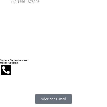
M.:
+49 15561 373203
Sportboot Center Hannover GmbH | Hägenstraße 12 |
30559 Hannover
Sichere Dir jetzt unsere
Messe-Specials
Du erreichst uns während der boot 2026 am besten auf unserer
Mobilnummer + 49 155 613 73 203 (auch WhatsApp!)
oder per E-mail