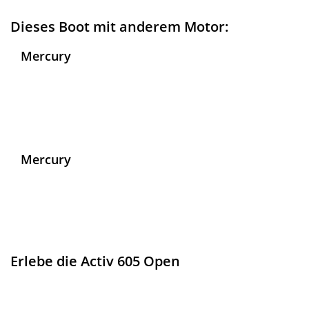
Dieses Boot mit anderem Motor:
Mercury
F115 CT
€
42.700
Mercury
F150
€
45.200
Erlebe die Activ 605 Open
Auf der Activ 605 Open wird es Ihnen an nichts fehlen. Bis zu
7 Personen finden auf ihr einen gemütlichen Platz für