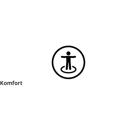
problemlos auf dem Boot hin und her laufen können. Kurze
Schwimmpause gefällig? Eine verstellbare Rückenlehne
ermöglicht den mühelosen Zugang zu den großen
Badeplattformen mit integrierter Badeleiter.
Komfort
Das Cockpit überrascht mit jeder Menge praktischer Extras: Eine
drehbare Rückenlehne für den Weg zu den Badeplattformen und
zwei mit Drehlagern ausgestattete Sitze für Fahrer und Beifahrer,
die eine Drehung zu den Gästen ermöglichen und für gesellige
Unterhaltungen sorgen. Wahlweise kann auch eine Cockpit-
Dusche hinzu gebucht werden. Am zweifarbigen Steuerstand