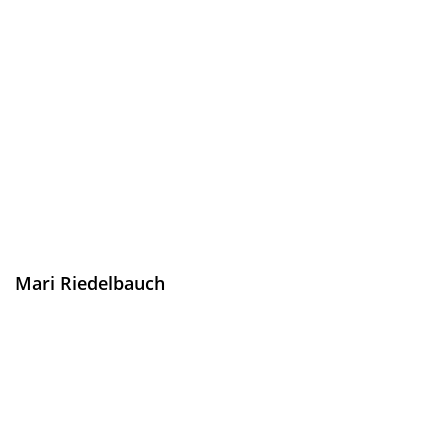
Mari Riedelbauch
Prokuristin & Assistentin des Geschäftsführers