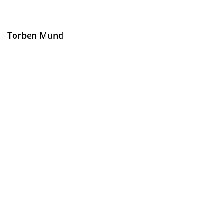
Torben Mund
Technik Innen-/ Aussenborder