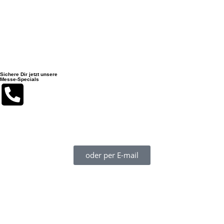
Sichere Dir jetzt unsere
Messe-Specials
Du erreichst uns während der boot 2026 am besten auf unserer
Mobilnummer + 49 155 613 73 203 (auch WhatsApp!)
oder per E-mail