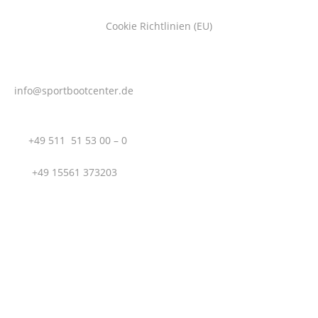
Cookie Richtlinien (EU)
info@sportbootcenter.de
T.:
+49 511 51 53 00 – 0
M.:
+49 15561 373203
Sportboot Center Hannover GmbH | Hägenstraße 12 |
30559 Hannover