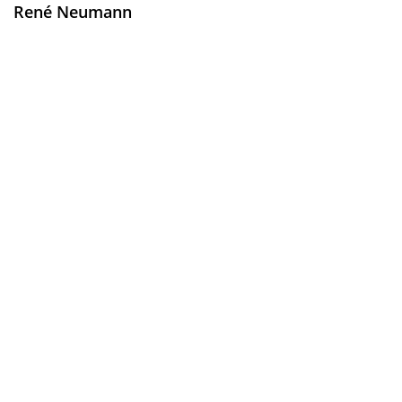
René Neumann
Bootsbauer | Technikleiter