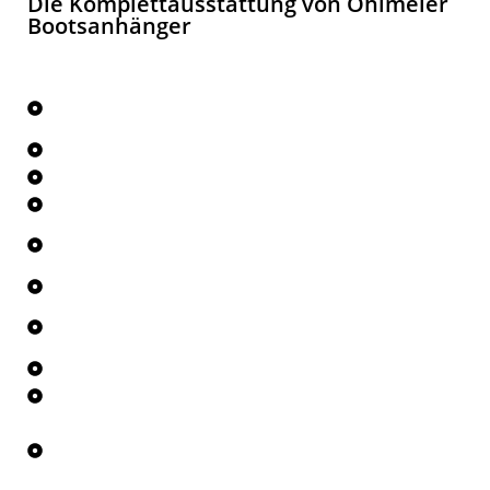
Die Komplettausstattung von Ohlmeier
Bootsanhänger
Bereits in der Grundausstattung steckt schon
unheimlich viel drin! Überzeugen Sie sich selbst
Tiefer Schwerpunkt durch V-Traversen
Tauchbad feuerverzinkt nach Din ISO 1461
Breitspurfahrwerk verstellbar mit Einzelradfederung
Großdimensionierte Radbremsen mit
Rückfahrautomatik
1a Qualitäts-Breitreifen
Radnaben mit zweireihig gekapselten
Schrägkugellagern, wasserdicht
Edelstahl-Bremsseile
Alle Kielrollen höhenverstellbar.
2 Langauflagen hinten, mit Polyurethan Bootsauflagen
(kein Ankleben am Bootskörper) und Spindelstützen
(beim MT 3500 mit Doppel-Spindelstütze)