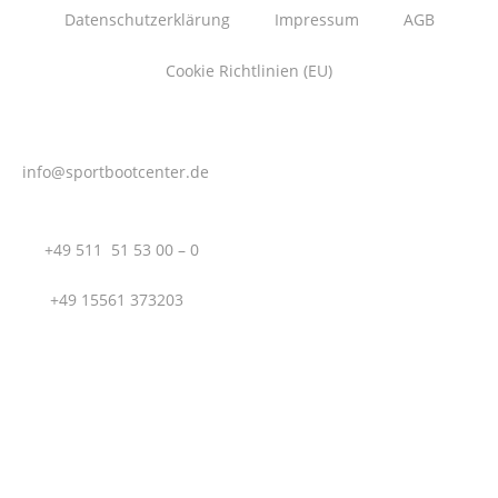
Datenschutzerklärung
Impressum
AGB
Cookie Richtlinien (EU)
info@sportbootcenter.de
T.:
+49 511 51 53 00 – 0
M.:
+49 15561 373203
Sportboot Center Hannover GmbH | Hägenstraße 12 |
30559 Hannover