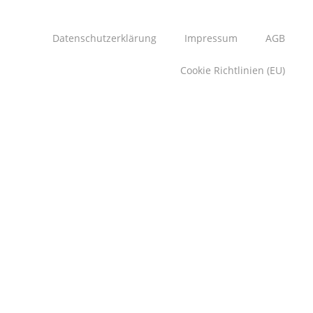
Datenschutzerklärung
Impressum
AGB
Cookie Richtlinien (EU)
info@sportbootcenter.de | 0511 51 53 00 0
Sportboot Center Hannover GmbH | Hägenstraße 12 |
30559 Hannover