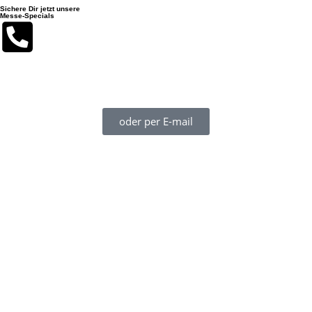
Sichere Dir jetzt unsere
Messe-Specials
Du erreichst uns während der boot 2026 am besten auf unserer
Mobilnummer + 49 155 613 73 203 (auch WhatsApp!)
oder per E-mail