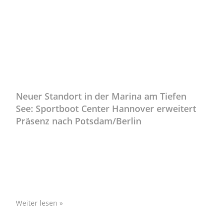
Uncategorized
Neuer Standort in der Marina am Tiefen
See: Sportboot Center Hannover erweitert
Präsenz nach Potsdam/Berlin
Hannover/Potsdam/Berlin, Mai 2026 – Die Sportboot
Center Hannover GmbH setzt seinen Wachstumskurs
fort und eröffnet zum 4. Mai 2026 einen neuen
Filialstandort in der Marina am
Weiter lesen »
Kalle Thiele
Mai 12, 2026