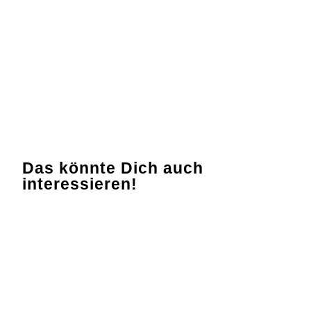
Düsseldorf trifft man Gleichgesinnte und kann sich über
gemeinsame Leidenschaften austauschen.
Kommt uns auf unserem Stand besuchen – wir freuen uns
auf Euch!
Das könnte Dich auch
interessieren!