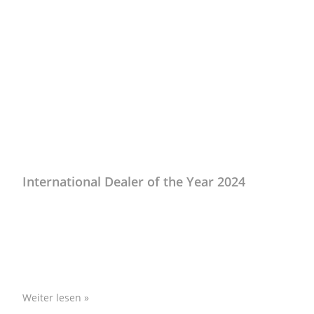
Info
International Dealer of the Year 2024
Nach einem Jahr als Nordkapp Händler für Deutschland
und Österreich konnten wir den „Dealer of the Year
2024“ Award entgegen nehmen. Ein grosses Dankeschön
an
Weiter lesen »