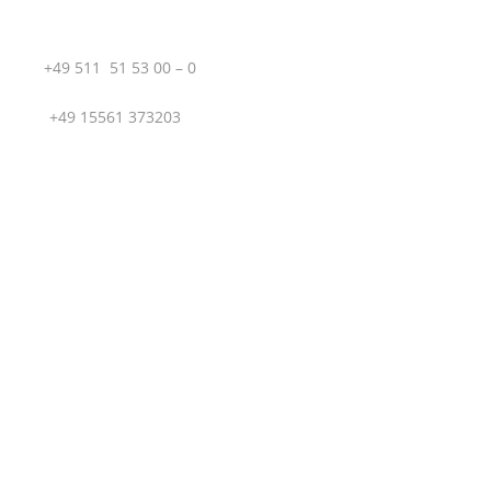
T.:
+49 511 51 53 00 – 0
M.:
+49 15561 373203
Sportboot Center Hannover GmbH | Hägenstraße 12 |
30559 Hannover