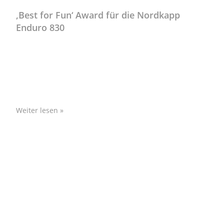
‚Best for Fun‘ Award für die Nordkapp
Enduro 830
Gedanken von Chefdesigner Espen Thorup „Man kann
die Enduro 830 auch bei rauer See mit hoher
Geschwindigkeit fahren. Ich glaube, genau deshalb
haben wir den
Weiter lesen »
Ralph Thiele
Januar 13, 2026
Info