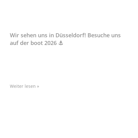
Wir sehen uns in Düsseldorf! Besuche uns
auf der boot 2026 ⚓
Die boot 2026 in Düsseldorf öffnet vom 17. bis 25. Januar
2026 wieder ihre Hallen! Unser Technik-Team ist bereits
beim Aufbau unseres Nordkapp Messestand, bevor
Weiter lesen »
Ralph Thiele
Januar 8, 2026