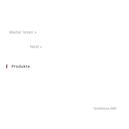
haben wir zum wiederholten Male den Mercury Best
Dealer Award erhalten. Kalle und unser Werkstattleiter
René haben diesen am
Weiter lesen »
Ralph Thiele
Oktober 17, 2024
« Previous
Next »
Produkte
Noblesse 660