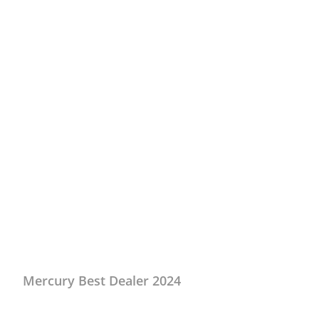
Kalle Thiele
November 26, 2024
Info
Mercury Best Dealer 2024
Anlässlich der Händlertagung von Mercury Deutschland