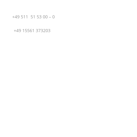
T.:
+49 511 51 53 00 – 0
M.:
+49 15561 373203
Sportboot Center Hannover GmbH | Hägenstraße 12 |
30559 Hannover