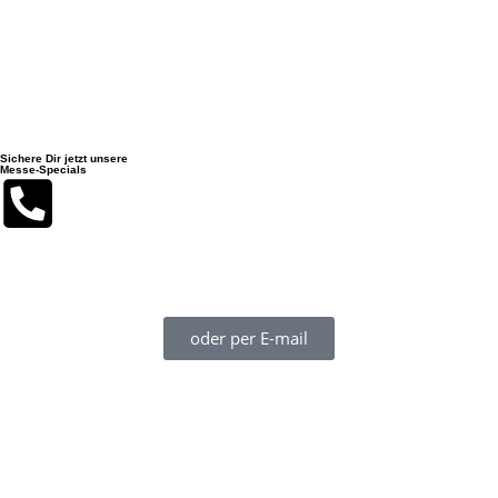
Sichere Dir jetzt unsere
Messe-Specials
Du erreichst uns während der boot 2026 am besten auf unserer
Mobilnummer + 49 155 613 73 203 (auch WhatsApp!)
oder per E-mail