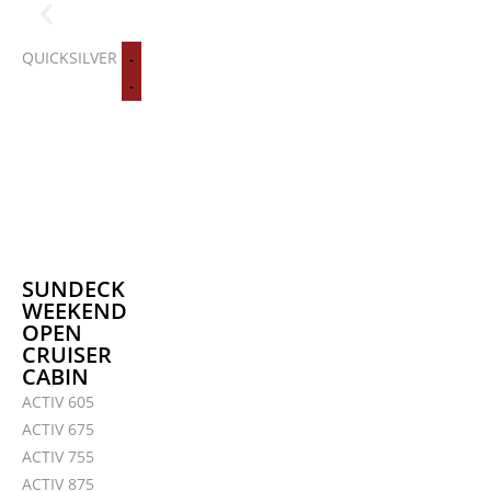
QUICKSILVER
NORDKAPP AVANT
Zu den AVANT Modellen
SUNDECK
WEEKEND
OPEN
CRUISER
CABIN
ACTIV 605
ACTIV 675
ACTIV 755
ACTIV 875