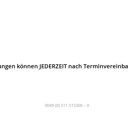
MONTAG – FREITAG
09:00 Uhr – 17:00 Uhr
Samstag (Oktober – November)
10:00 Uhr- 14:00 Uhr
ungen
können JEDERZEIT nach Terminvereinba
Telefon:
0049 (0) 511 515300 – 0
Mobil & WhatsApp