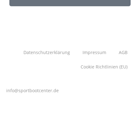
Datenschutzerklärung
Impressum
AGB
Cookie Richtlinien (EU)
info@sportbootcenter.de
| 0511 51 53 00 0
Sportboot Center Hannover GmbH | Hägenstraße 12 |
30559 Hannover