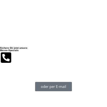
Sportboot Center Hannover GmbH | Hägenstraße 12 |
30559 Hannover
Sichere Dir jetzt unsere
Messe-Specials
Du erreichst uns während der boot 2026 am besten auf unserer
Mobilnummer + 49 155 613 73 203 (auch WhatsApp!)
oder per E-mail