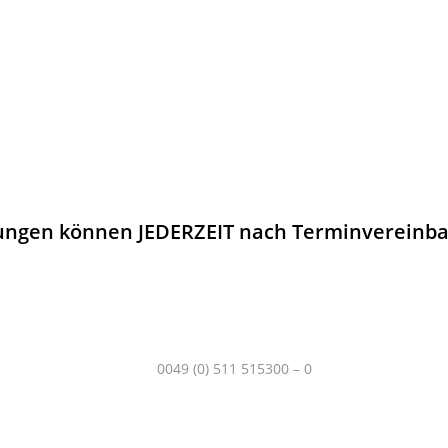
MONTAG – FREITAG
09:00 Uhr – 17:00 Uhr
Samstag (Oktober – November)
10:00 Uhr- 14:00 Uhr
ungen
können JEDERZEIT nach Terminvereinba
Telefon:
0049 (0) 511 515300 – 0
Mobil & WhatsApp