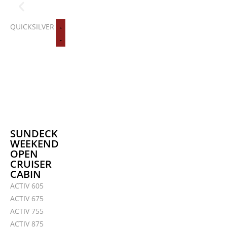
QUICKSILVER
NORDKAPP AVANT
Zu den AVANT Modellen
SUNDECK
WEEKEND
OPEN
CRUISER
CABIN
ACTIV 605
ACTIV 675
ACTIV 755
ACTIV 875