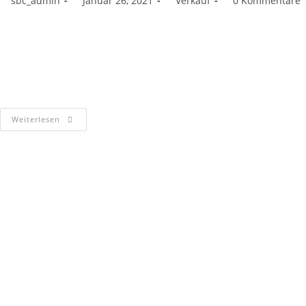
sbc_admin
Januar 26, 2021
Verkauf
0 Kommentare
NEWS NEWS NEWS! Vielleicht habt Ihr es noch nicht gehört.....die
Boot 2021 in Düsseldorf wurde jetzt für 2021 endgültig abgesagt!!!
Wir bieten Euch die erste virtuelle Quicksilver-Boots-Messe und
stehen vom…
Weiterlesen