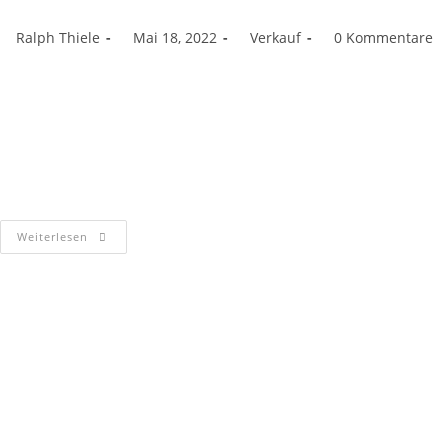
Ralph Thiele
Mai 18, 2022
Verkauf
0 Kommentare
Bericht aus der Skipper 06/22| Sportboot Center Hannover auf
Wachstumskurs : Die vor gut drei Jahren gegründete
SportbootCenter Hannover GmbH hat sichvom Start-up zum
etablierten Mehrmarken-Bootshändler entwickelt. Im ersten
Quartal…
Weiterlesen