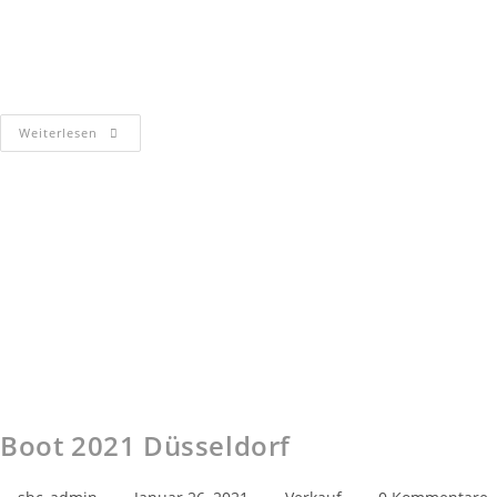
Bei der Sportboot Center Hannover GmbH gab es im Januar 2019
einen Inhaberwechsel. Mit Karl-Heinz Thiele, den alle nur »Kalle«
nennen, steht nun ein ehemaliger Kunde am Ruder, der in…
Weiterlesen
Boot 2021 Düsseldorf