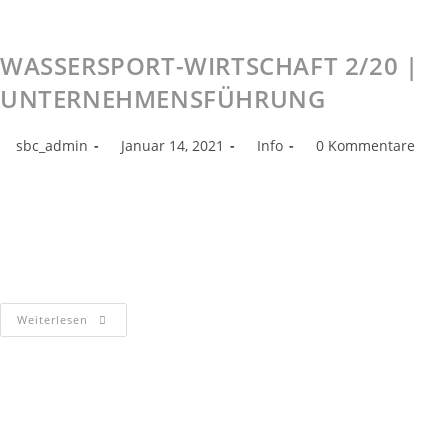
WASSERSPORT-WIRTSCHAFT 2/20 |
UNTERNEHMENSFÜHRUNG
sbc_admin
Januar 14, 2021
Info
0 Kommentare
Ein Kunde kauft den ganzen Laden In unserer Serie zum Thema
Unternehmensübergaben in der Branche stellen wir in dieser
Ausgabe die außergewöhnliche Geschichte der Sportboot Center
Hannover GmbH vor, die…
Weiterlesen