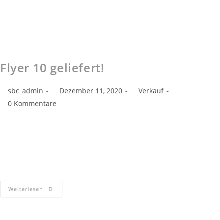
Flyer 10 geliefert!
sbc_admin
Dezember 11, 2020
Verkauf
0 Kommentare
Heute morgen wurde die Flyer 10 geliefert! Für das 10 Meter lange
Flaggschiff der Flyer-Baureihe kommt auch direkt unser neuer
Slipmaster von ohlmeiertrailer zum Einsatz! Wir werden das Boot
bei uns…
Weiterlesen