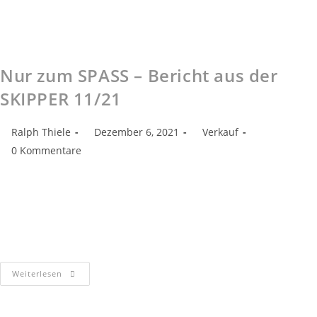
Nur zum SPASS – Bericht aus der
SKIPPER 11/21
Ralph Thiele
Dezember 6, 2021
Verkauf
0 Kommentare
Diesen Artikel könnt Ihr Euch auch als PDF hier herunterladen:
Bericht : SKIPPER 11/21 Zodiac gilt als Pionier unterden
Schlauchboot-Herstellern.Kaum zu glauben, aber wahr –die
Historie dieser weltbekannten Bootsmarke begann…
Weiterlesen