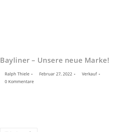
Bayliner – Unsere neue Marke!
Ralph Thiele
Februar 27, 2022
Verkauf
0 Kommentare
Wir freuen uns über Zuwachs! Mit Bayliner erweitern wir unseren
Markenbestand aus dem Hause Brunswick. Neben den Brunswick-
Marken Quicksilver und Mercury fügt sich Bayliner perfekt in
unsere Unternehmensstrategie ein. Mit…