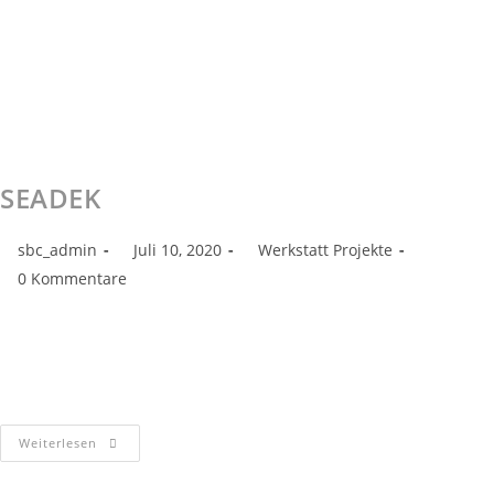
SEADEK
sbc_admin
Juli 10, 2020
Werkstatt Projekte
0 Kommentare
Unser Mario hat wieder eine Quicksilver 805 Cruiser mit SeaDek
beklebt! Sieht nicht nur hochwertig aus sondern fühlt sich an den
Füßen einfach nur toll an! Falls auch ihr Interesse…
Weiterlesen