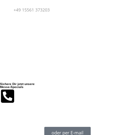
M.:
+49 15561 373203
Sportboot Center Hannover GmbH | Hägenstraße 12 |
30559 Hannover
Sichere Dir jetzt unsere
Messe-Specials
Du erreichst uns während der boot 2026 am besten auf unserer
Mobilnummer + 49 155 613 73 203 (auch WhatsApp!)
oder per E-mail