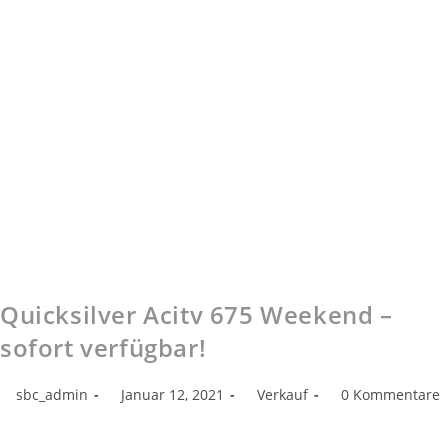
Quicksilver Acitv 675 Weekend –
sofort verfügbar!
sbc_admin
Januar 12, 2021
Verkauf
0 Kommentare
Gerade ist die Activ 675 bei uns eingetroffen! Hier die technischen